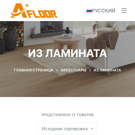
S
РУССКИЙ
k
i
p
t
o
ИЗ ЛАМИНАТА
c
o
n
ГЛАВНАЯ СТРАНИЦА
АКСЕССУАРЫ
ИЗ ЛАМИНАТА
t
e
n
t
ПРЕДСТАВЛЕНО 12 ТОВАРОВ