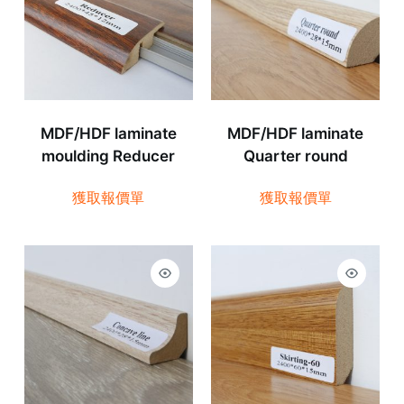
MDF/HDF laminate
MDF/HDF laminate
moulding Reducer
Quarter round
獲取報價單
獲取報價單