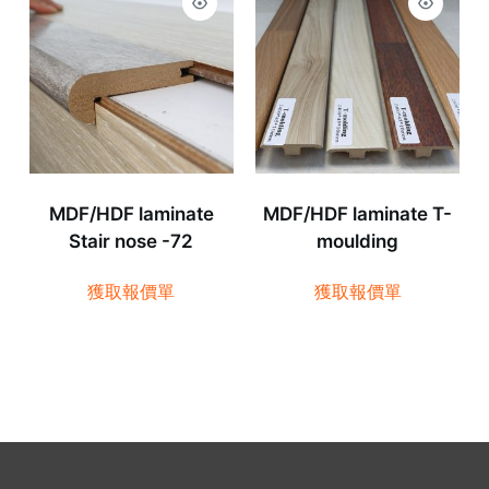
MDF/HDF laminate
MDF/HDF laminate T-
Stair nose -72
moulding
獲取報價單
獲取報價單