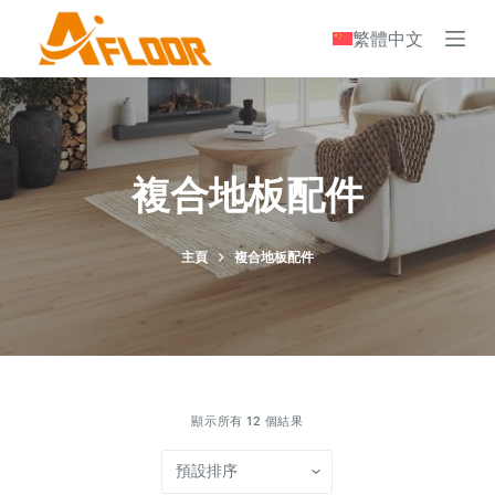
S
繁體中文
k
i
p
t
o
複合地板配件
c
o
n
主頁
複合地板配件
t
e
n
t
顯示所有 12 個結果