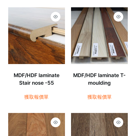
MDF/HDF laminate
MDF/HDF laminate T-
Stair nose -55
moulding
獲取報價單
獲取報價單