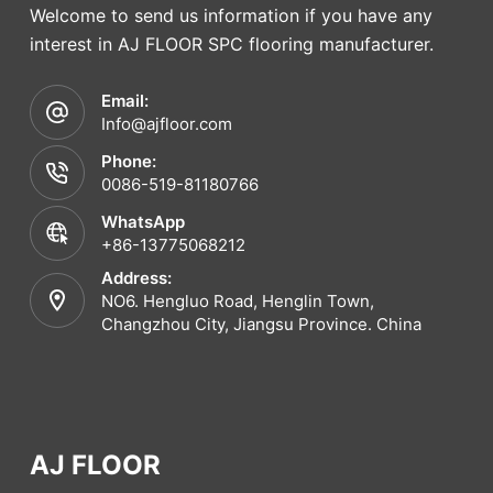
Welcome to send us information if you have any
interest in AJ FLOOR SPC flooring manufacturer.
Email:
Info@ajfloor.com
Phone:
0086-519-81180766
WhatsApp
+86-13775068212
Address:
NO6. Hengluo Road, Henglin Town,
Changzhou City, Jiangsu Province. China
AJ FLOOR