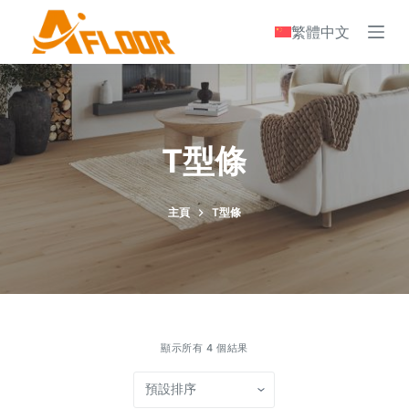
S
繁體中文
k
i
p
t
o
T型條
c
o
n
主頁
T型條
t
e
n
t
顯示所有 4 個結果