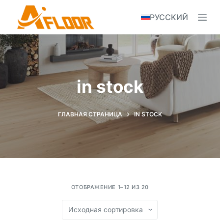
S
РУССКИЙ
k
i
p
t
o
in stock
c
o
n
ГЛАВНАЯ СТРАНИЦА
IN STOCK
t
e
n
t
ОТОБРАЖЕНИЕ 1–12 ИЗ 20