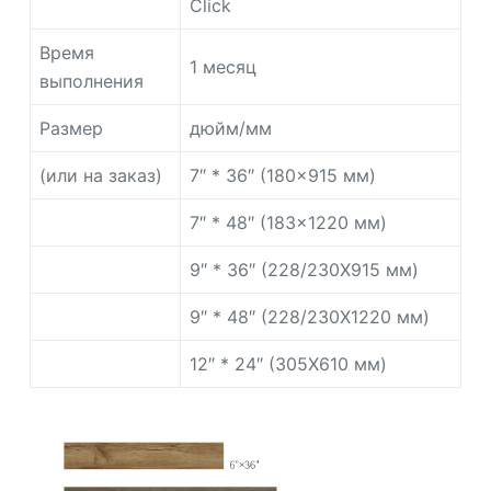
Click
Время
1 месяц
выполнения
Размер
дюйм/мм
(или на заказ)
7″ * 36″ (180×915 мм)
7″ * 48″ (183×1220 мм)
9″ * 36″ (228/230X915 мм)
9″ * 48″ (228/230X1220 мм)
12″ * 24″ (305X610 мм)