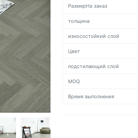
РазмерНа заказ
толщина
износостойкий слой
Цвет
подстилающий слой
MOQ
Время выполнения
Request A Quote To