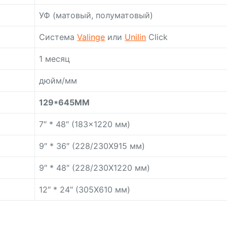
УФ (матовый, полуматовый)
Система
Valinge
или
Unilin
Click
1 месяц
дюйм/мм
129*645MM
7″ * 48″ (183×1220 мм)
9″ * 36″ (228/230X915 мм)
9″ * 48″ (228/230X1220 мм)
12″ * 24″ (305X610 мм)