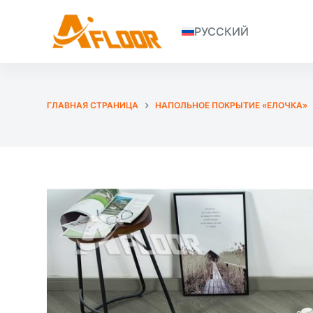
S
РУССКИЙ
k
i
p
t
o
ГЛАВНАЯ СТРАНИЦА
НАПОЛЬНОЕ ПОКРЫТИЕ «ЕЛОЧКА»
c
o
n
t
e
n
t