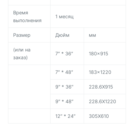
Время
1 месяц
выполнения
Размер
Дюйм
мм
(или на
7″ * 36″
180×915
заказ)
7″ * 48″
183×1220
9″ * 36″
228.6X915
9″ * 48″
228.6X1220
12″ * 24″
305X610