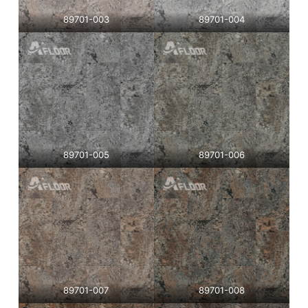
89701-003
89701-004
89701-005
89701-006
89701-007
89701-008