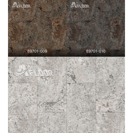
89701-009
89701-010