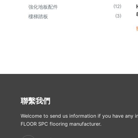
(12)
強化地板配件
(3)
樓梯踏板
聯繫我們
Welcome to send us information if you have any in
FLOOR SPC flooring manufacturer.