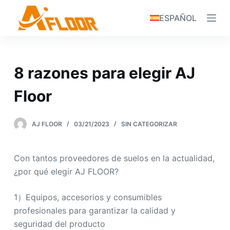
S
ESPAÑOL
k
i
p
t
8 razones para elegir AJ
o
c
Floor
o
n
AJ FLOOR
03/21/2023
SIN CATEGORIZAR
t
e
Con tantos proveedores de suelos en la actualidad,
n
¿por qué elegir AJ FLOOR?
t
1）Equipos, accesorios y consumibles
profesionales para garantizar la calidad y
seguridad del producto