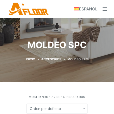
S
ESPAÑOL
k
i
p
t
o
MOLDEO SPC
c
o
n
INICIO
ACCESORIOS
MOLDEO SPC
t
e
n
t
MOSTRANDO 1–12 DE 14 RESULTADOS