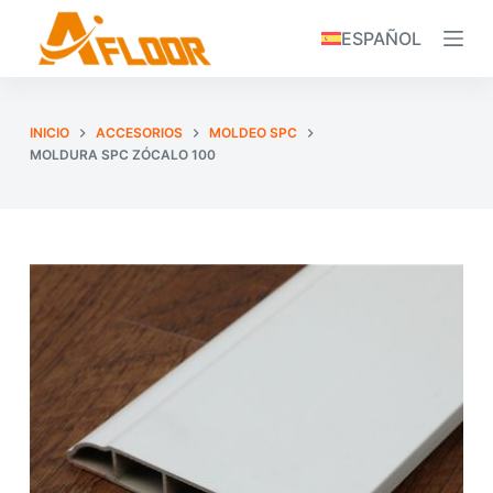
S
ESPAÑOL
k
i
p
INICIO
ACCESORIOS
MOLDEO SPC
t
MOLDURA SPC ZÓCALO 100
o
c
o
n
t
e
n
t