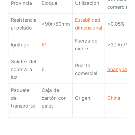
Provincia
Bloque
Utilización
comercial
Resistencia
Estabilidad
>90n/50mm
<0.05%
al pelado
dimensional
Fuerza de
Ignífugo
B1
>3,1 kn/M
cierre
Solidez del
Puerto
color a la
6
Shanghai
comercial
luz
Paquete
Caja de
de
cartón con
Origen
China
transporte
palet