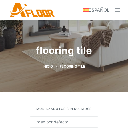
S
ESPAÑOL
k
i
p
t
o
flooring tile
c
o
n
INICIO
FLOORING TILE
t
e
n
t
MOSTRANDO LOS 3 RESULTADOS