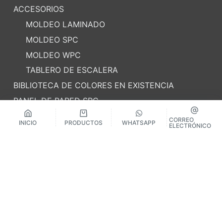
ACCESORIOS
MOLDEO LAMINADO
MOLDEO SPC
MOLDEO WPC
TABLERO DE ESCALERA
BIBLIOTECA DE COLORES EN EXISTENCIA
PANEL DE PARED SPC
CORREO
INICIO
PRODUCTOS
WHATSAPP
ELECTRÓNICO
Solicitud de lista de precios
Copyright © 2026 - AJ FLOOR by Changzhou Aojia
Decorate Material CO.,LTD