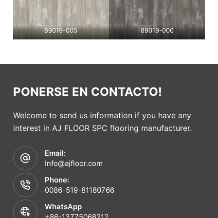
89019-005
89019-006
PONERSE EN CONTACTO!
Welcome to send us information if you have any
interest in AJ FLOOR SPC flooring manufacturer.
Email:
Info@ajfloor.com
Phone:
0086-519-81180766
WhatsApp
+86-13775068212