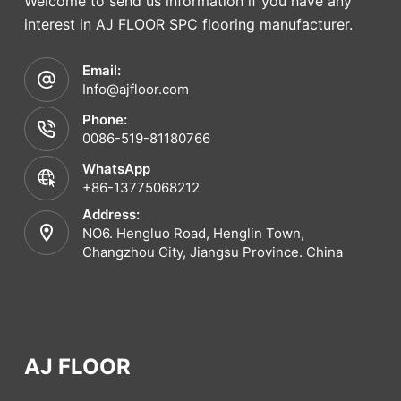
Welcome to send us information if you have any
interest in AJ FLOOR SPC flooring manufacturer.
Email:
Info@ajfloor.com
Phone:
0086-519-81180766
WhatsApp
+86-13775068212
Address:
NO6. Hengluo Road, Henglin Town,
Changzhou City, Jiangsu Province. China
AJ FLOOR