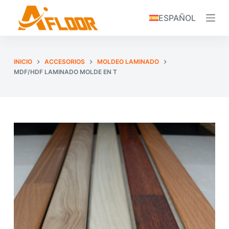
S
ESPAÑOL
k
i
p
INICIO
ACCESORIOS
MOLDEO LAMINADO
t
MDF/HDF LAMINADO MOLDE EN T
o
c
o
n
t
e
n
t