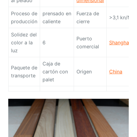
al pelado
dimensional
Proceso de
prensado en
Fuerza de
>3,1 kn/M
producción
caliente
cierre
Solidez del
Puerto
color a la
6
Shanghai
comercial
luz
Caja de
Paquete de
cartón con
Origen
China
transporte
palet