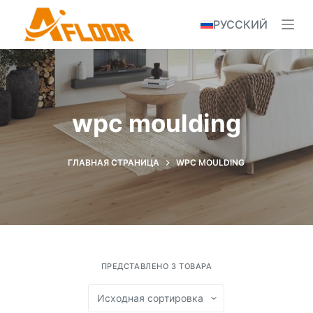
S
РУССКИЙ
k
i
p
t
o
wpc moulding
c
o
n
ГЛАВНАЯ СТРАНИЦА
WPC MOULDING
t
e
n
t
ПРЕДСТАВЛЕНО 3 ТОВАРА