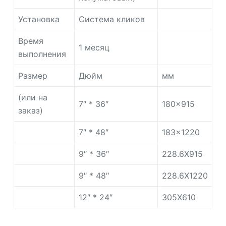
Установка
Система кликов
Время
1 месяц
выполнения
Размер
Дюйм
мм
(или на
7″ * 36″
180×915
заказ)
7″ * 48″
183×1220
9″ * 36″
228.6X915
9″ * 48″
228.6X1220
12″ * 24″
305X610