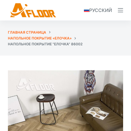
S
РУССКИЙ
k
i
p
ГЛАВНАЯ СТРАНИЦА
t
НАПОЛЬНОЕ ПОКРЫТИЕ «ЕЛОЧКА»
o
НАПОЛЬНОЕ ПОКРЫТИЕ "ЕЛОЧКА" 86002
c
o
n
t
e
n
t