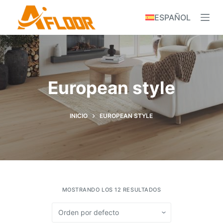
S
ESPAÑOL
k
i
p
t
o
European style
c
o
n
INICIO
EUROPEAN STYLE
t
e
n
t
MOSTRANDO LOS 12 RESULTADOS