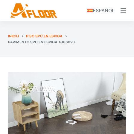
S
ESPAÑOL
k
i
p
INICIO
PISO SPC EN ESPIGA
t
PAVIMENTO SPC EN ESPIGA AJ86020
o
c
o
n
t
e
n
t