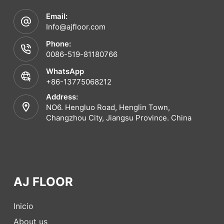
Email:
Info@ajfloor.com
Phone:
0086-519-81180766
WhatsApp
+86-13775068212
Address:
NO6. Hengluo Road, Henglin Town,
Changzhou City, Jiangsu Province. China
AJ FLOOR
Inicio
About us