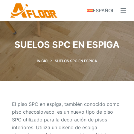
S
ESPAÑOL
k
i
p
t
SUELOS SPC EN ESPIGA
o
c
o
INICIO
SUELOS SPC EN ESPIGA
n
t
e
n
t
El piso SPC en espiga, también conocido como
piso checoslovaco, es un nuevo tipo de piso
SPC utilizado para la decoración de pisos
interiores. Utiliza un diseño de espiga