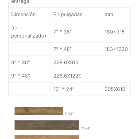
entrega
Dimensión
En pulgadas
mm
(O
7″ * 36″
180×915
personalizado)
7″ * 48″
183×1220
9″ * 36″
228.6X915
9″ * 48″
228.6X1220
12″ * 24″
305X610