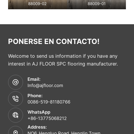
88009-02
88009-01
PONERSE EN CONTACTO!
Welcome to send us information if you have any
interest in AJ FLOOR SPC flooring manufacturer.
Email:
Info@ajfloor.com
Phone:
0086-519-81180766
WhatsApp
+86-13775068212
Address:
NO6. Hengluo Road, Henglin Town,