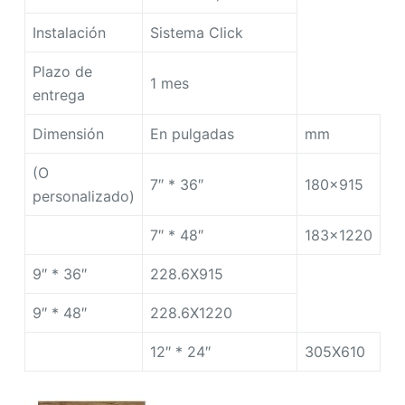
Instalación
Sistema Click
Plazo de
1 mes
entrega
Dimensión
En pulgadas
mm
(O
7″ * 36″
180×915
personalizado)
7″ * 48″
183×1220
9″ * 36″
228.6X915
9″ * 48″
228.6X1220
12″ * 24″
305X610