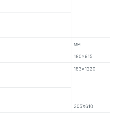
мм
180×915
183×1220
305X610