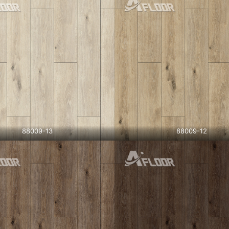
88009-13
88009-12