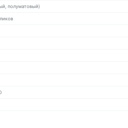
ый, полуматовый)
ликов
0