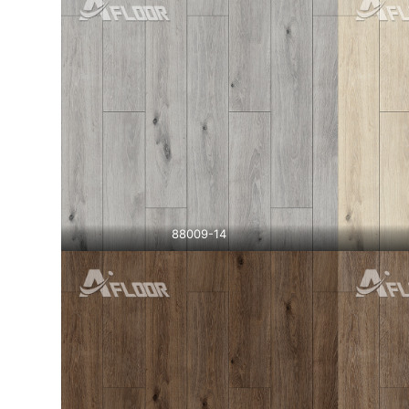
88009-14