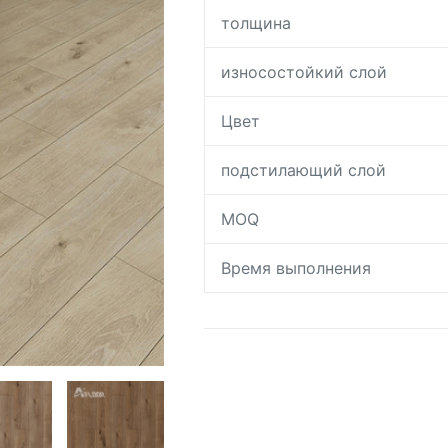
толщина
износостойкий слой
Цвет
подстилающий слой
MOQ
Время выполнения
Request A Quote To