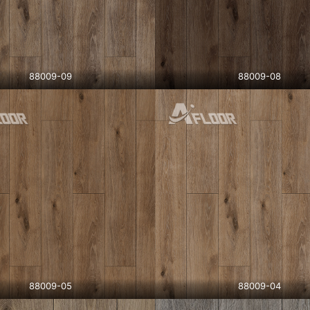
88009-09
88009-08
88009-05
88009-04